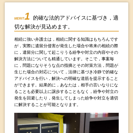
1
的確な法的アドバイスに基づき，適
MERIT
切な解決が見込めます。
相続に強い弁護士は，相続に関する知識はもちろんです
が，実際に遺留分侵害が発生した場合や将来の相続の際
に，遺留分に関して起こりうる紛争や対立の内容やその
解決方法についても精通しています。そこで，事案毎
に，問題になりそうな点の指摘とその対策方法，問題が
生じた場合の対応について，法律に基づき冷静で的確な
アドバイスを行い，解決への明確な道筋を提示すること
ができます。結果的に，あなたは，相手の言いなりにな
ることも必要以上に譲歩することもなく，紛争や対立の
発生を回避したり，発生してしまった紛争や対立を適切
に解決することが可能となります。